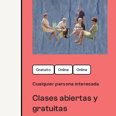
Gratuito
Online
Online
Cualquier persona interesada
Clases abiertas y
gratuitas